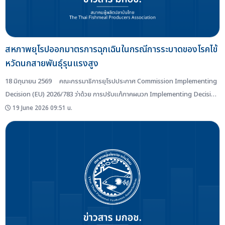
สหภาพยุโรปออกมาตรการฉุกเฉินในกรณีการระบาดของโรคไข้
หวัดนกสายพันธุ์รุนแรงสูง
18 มิถุนายน 2569 คณะกรรมาธิการยุโรปประกาศ Commission Implementing
Decision (EU) 2026/783 ว่าด้วย การปรับแก้ภาคผนวก Implementing Decision
(EU) 2023/2447 เกี่ยวกับมาตรการฉุกเฉินในกรณีการระบาดของโรคไข้หวัดนกสาย
19 June 2026 09:51 น.
พันธุ์รุนแรงสูงในประเทศสมาชิกบางประเทศ ใน Official Journal of...