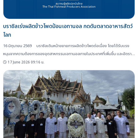
บราซิลเร่งผลิตข้าวโพดป้อนเอทานอล กดดันตลาดอาหารสัตว์
โลก
16 มิถุนายน 2569 บราซิลเดินหน้าขยายการผลิตข้าวโพดต่อเนื่อง โดยได้รับแรง
หนุนจากความต้องการของอุตสาหกรรมเอทานอลภายในประเทศที่เพิ่มขึ้น และอัตรา
กำไรที่สูง ซึ่งนักวิเคราะห์คาดการณ์ว่า แนวโน้มการผลิตในประเทศจะเพิ่มขึ้นอย่างต่อ
17 June 2026 09:16 น.
เนื่อง โดยเมื่อเดือนเมษายนที่ผ่านมา นายนัน-เดิร์ก มูลเดอร์ (Nan-Dirk Mulder)
ผู้เชี่ยวชาญด้านโปรตีนสัตว์ระดับโลกของ Rabobank บริษัทการเงินจากเนเธอร์แลนฺ
ด์ ระบุในการประชุม WEO Business Conference...