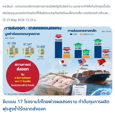
คอลัมน์ : บทบรรณาธิการสถานการณ์สหรัฐกับอิหร่าน นอกจากทำให้เกิดวิกฤตน้ำมัน
ยังมีผลรุนแรงต่อวัตถุดิบที่ใช้ผลิตบรรจุภัณฑ์หรือแพ็กเกจจิ้ง นายปิยวงศ์ ศรีแสง
นาม เลขาธิการสมาคมผู้ผลิตอาหารสำเร็จรูป (TFPA) เผยว่า ท่ามกลางแรงกดดันด้าน
25 May 2026 13:23 น.
ต้นทุนบรรจุภัณฑ์ ผู้ประกอบการอาหารหลายรายเริ่มมองหาแหล่งผลิตใหม่ โดยเฉพาะ
จากจีน เนื่องจากบางกรณีสามารถส่งมอบสินค้าได้เร็วกว่า ราคาถูกกว่า และมีความ
ยืดหยุ่นด้านการผลิตมากกว่าผู้ผลิตในประเทศ ทั้งนี้ เป็นผลมาจากผู้ผลิตบรรจุภัณฑ์ใน
ประเทศบางรายกำหนดขั้นต่ำการผลิตค่อนข้างสูง เช่น ต้องสั่งผลิตตั้งแต่...
จีนแบน 17 โรงงานไก่ไทยพ่วงผลสงคราม ทำต้นทุนการผลิต
พุ่งสูงซ้ำไร้ตลาดส่งออก