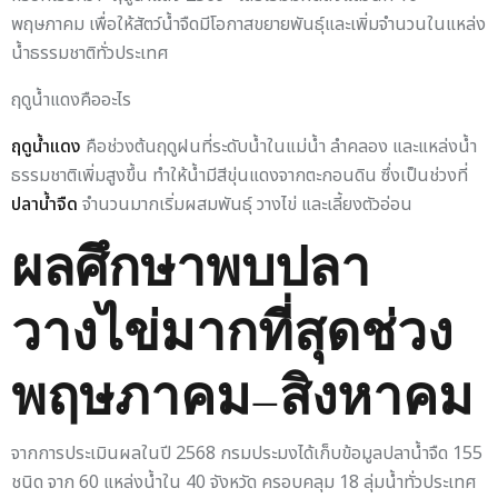
พฤษภาคม เพื่อให้สัตว์น้ำจืดมีโอกาสขยายพันธุ์และเพิ่มจำนวนในแหล่ง
น้ำธรรมชาติทั่วประเทศ
ฤดูน้ำแดงคืออะไร
ฤดูน้ำแดง
คือช่วงต้นฤดูฝนที่ระดับน้ำในแม่น้ำ ลำคลอง และแหล่งน้ำ
ธรรมชาติเพิ่มสูงขึ้น ทำให้น้ำมีสีขุ่นแดงจากตะกอนดิน ซึ่งเป็นช่วงที่
ปลาน้ำจืด
จำนวนมากเริ่มผสมพันธุ์ วางไข่ และเลี้ยงตัวอ่อน
ผลศึกษาพบปลา
วางไข่มากที่สุดช่วง
พฤษภาคม–สิงหาคม
จากการประเมินผลในปี 2568 กรมประมงได้เก็บข้อมูลปลาน้ำจืด 155
ชนิด จาก 60 แหล่งน้ำใน 40 จังหวัด ครอบคลุม 18 ลุ่มน้ำทั่วประเทศ