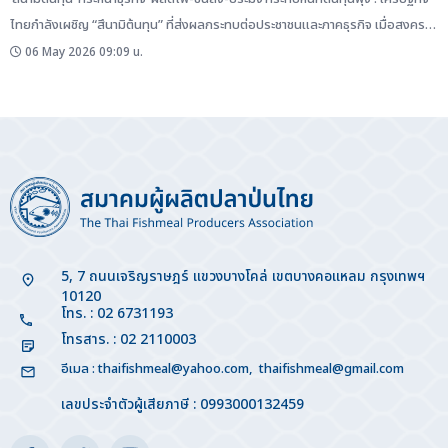
ไทยกำลังเผชิญ “สึนามิต้นทุน” ที่ส่งผลกระทบต่อประชาชนและภาคธุรกิจ เมื่อสงคราม
ในตะวันออกกลางเข้าสู่เดือนที่ 3 หลังจากสหรัฐและอิสราเอลเปิดฉากโจมตีอิหร่านเมื่อ
06 May 2026 09:09 น.
วันที่ 28 ก.พ.2569 โดยธนาคารแห่งประเทศไทย (ธปท.) ประเมินว่าผลกระทบที่เกิดขึ้น
จะส่งผลต่อประชาชนกลุ่มเปราะบางที่มีต้นทุนพลังงานสูงขึ้นมากเมื่อเทียบกับรายได้ .
ในขณะที่ธุรกิจ SME ที่มีความสามารถในการเผชิญวิกฤติน้อยกว่ารายใหญ่ทั้งด้าน
สภาพคล่องและเทคโนโลยี ซึ่งเป็นผลกระทบเพิ่มมากขึ้นเมื่อราคาน้ำมันดิบ...
5, 7 ถนนเจริญราษฎร์ แขวงบางโคล่ เขตบางคอแหลม กรุงเทพฯ
10120
โทร. : 02 6731193
โทรสาร. : 02 2110003
อีเมล :
thaifishmeal@yahoo.com
,
thaifishmeal@gmail.com
เลขประจำตัวผู้เสียภาษี : 0993000132459