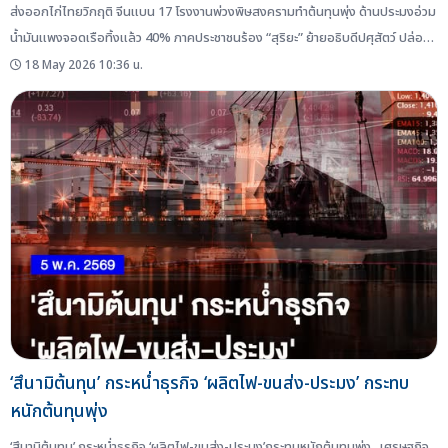
ส่งออกไก่ไทยวิกฤติ จีนแบน 17 โรงงานพ่วงพิษสงครามทำต้นทุนพุ่ง ด้านประมงอ่วม
น้ำมันแพงจอดเรือทิ้งแล้ว 40% ภาคประชาชนร้อง “สุริยะ” ย้ายอธิบดีปศุสัตว์ ปล่อย
จีนแบนไก่ไทย ซ้ำผลสงครามดันต้นทุนผลิตเพิ่ม สำหรับผลกระทบจากสงคราม
18 May 2026 10:36 น.
ตะวันออกกลาง ทำให้ไทยไม่สามารถส่งออกในตลาดนี้ได้ ราคาน้ำมันแพงขึ้น การ
ขนส่งไม่สามารถผ่านช่องแคบฮอร์มุซ ได้ ทำให้การส่งออกไก่ไทยในตลาดอังกฤษและ
สหภาพยุโรปจึงต้องอ้อมแหลมกูดโฮป ที่มีระยะทางไกลกว่าค่าระวางเรือแพงขึ้น การ
ผลิตน้ำมันดิบที่ลดลงของกลุ่มประเทศตะวันออกกลาง ยังส่งผลให้ขาดแคลน
พลาสติก...
‘สึนามิต้นทุน’ กระหน่ำธุรกิจ ‘ผลิตไฟ-ขนส่ง-ประมง’ กระทบ
หนักต้นทุนพุ่ง
‘สึนามิต้นทุน’ กระหน่ำธุรกิจ ‘ผลิตไฟ-ขนส่ง-ประมง’กระทบหนักต้นทุนพุ่ง . เศรษฐกิจ