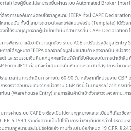
tal) โดยผู้ยื่นจะไม่สามารถยื่นผ่านระบบ Automated Broker Interfa
ต้องการขอคืนภาษีตอบโต้จากฎหมาย IEEPA ทั้งนี้ CAPE Declaration หน
หลายฉบับ ทั้งนี้ สามารถดาวน์โหลดไฟล์แบบฟอร์ม (Template) ได้ด้วย
ที่ได้รับอนุญาตจากผู้นำเข้าเท่านั้นที่สามารถยื่น CAPE Declaration ไ
นการพิจารณาแล้วว่ามีความถูกต้อง ระบบ ACE จะปรับปรุงข้อมูล Entry
บภาษีภายใต้กฎหมาย IEEPA ออกจากข้อมูลใบขนสินค้า หลังจากนั้น หน่ว
d) และรวบรวมเงินคืนแก่บุคคลหรือบริษัทที่รับผิดชอบในการนำเข้าสินค้า
 CBP Form 4811 ก่อนที่จะดำเนินการคืนเงินตามรอบวันที่สรุปการคำนวณภ
ีระยะเวลาในการดำเนินการภายใน 60-90 วัน หลังจากที่หน่วยงาน CBP ได
รับการตรวจสอบเพิ่มเติมจากหน่วยงาน CBP ทั้งนี้ ในบางกรณี อาทิ กรณีที
ทัณฑ์บน (Warehouse Entry) รายการสินค้านำเข้าดังกล่าวจะคงสถานะการคำ
ำเนินการผ่านระบบ CAPE จะต้องเป็นไปตามกฎหมายและระเบียบที่เกี่ยวข้
.R. § 159.1 รวมถึงความเป็นไปได้ในการนำเงินคืนดังกล่าวไปหักลบหนี้ต
นอนตามกฎหมายและไม่มีข้อโต้แย้ง ตามที่ระบุในข้อกำหนด 19 C.F.R. § 24.