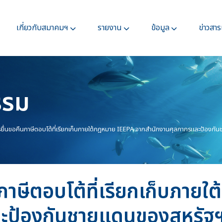
เกี่ยวกับสมาคมฯ
รายงาน
ข้อมูล
ข่าวสา
รรม
รยื่นขอคืนภาษีตอบโต้ที่เรียกเก็บภายใต้กฎหมาย IEEPA จากสำนักงานศุลกากรและป้องก
ภาษีตอบโต้ที่เรียกเก็บภาย
ะป้องกันชายแดนของสหรัฐ