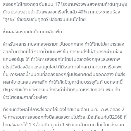
ส่งออกไก่ไทยวิกฤติ จีนแบน 17 โรงงานพ่วงพิษสงครามทำต้นทุนพุ่ง
ด้านประมงอ่วมน้ำมันแพงจอดเรือทิ้งแล้ว 40% ภาคประชาชนร้อง
“สุริยะ” ย้ายอธิบดีปศุสัตว์ ปล่อยจีนแบนไก่ไทย
ซ้ำผลสงครามดันต้นทุนผลิตเพิ่ม
สำหรับผลกระทบจากสงครามตะวันออกกลาง ทำให้ไทยไม่สามารถส่ง
ออกในตลาดนี้ได้ ราคาน้ำมันแพงขึ้น การขนส่งไม่สามารถผ่านช่อง
แคบฮอร์มุซ ได้ ทำให้การส่งออกไก่ไทยในตลาดอังกฤษและสหภาพ
ยุโรปจึงต้องอ้อมแหลมกูดโฮป ที่มีระยะทางไกลกว่าค่าระวางเรือแพง
ขึ้น การผลิตน้ำมันดิบที่ลดลงของกลุ่มประเทศตะวันออกกลาง ยังส่ง
ผลให้ขาดแคลนพลาสติก ทำให้เกิดปัญหาด้านบรรจุภันฑ์ นอกจากนี้
ปัญหาภัยแล้ง และการขนส่งยังทำให้วัตถุิบอาหารสัตย์ปรับเพิ่ม ทั้ง
ข้าวโพดและกากถั่วเหลือง
ทั้งหมดส่งผลให้การส่งออกไก่ของไทยช่วงเดือน ม.ค.- ก.พ. ลดลง 2
% ภาพรวมการส่งออกทั้งปีจะลดลงตามไปด้วย เมื่อเทียบกับปี2568 ที่
ไทยส่งออกได้ 1.3 ล้านตัน มูลค่า 1.56 แสนล้านบาท โดยไทยส่งออก