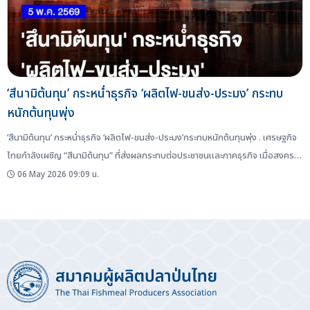
‘สึนามิต้นทุน’ กระหน่ำธุรกิจ ‘ผลิตไฟ-ขนส่ง-ประมง’ กระทบ
หนักต้นทุนพุ่ง
‘สึนามิต้นทุน’ กระหน่ำธุรกิจ ‘ผลิตไฟ-ขนส่ง-ประมง’กระทบหนักต้นทุนพุ่ง . เศรษฐกิจ
ไทยกำลังเผชิญ “สึนามิต้นทุน” ที่ส่งผลกระทบต่อประชาชนและภาคธุรกิจ เมื่อสงคราม
ในตะวันออกกลางเข้าสู่เดือนที่ 3 หลังจากสหรัฐและอิสราเอลเปิดฉากโจมตีอิหร่านเมื่อ
06 May 2026 09:09 น.
วันที่ 28 ก.พ.2569 โดยธนาคารแห่งประเทศไทย (ธปท.) ประเมินว่าผลกระทบที่เกิดขึ้น
จะส่งผลต่อประชาชนกลุ่มเปราะบางที่มีต้นทุนพลังงานสูงขึ้นมากเมื่อเทียบกับรายได้ .
ในขณะที่ธุรกิจ SME ที่มีความสามารถในการเผชิญวิกฤติน้อยกว่ารายใหญ่ทั้งด้าน
สภาพคล่องและเทคโนโลยี ซึ่งเป็นผลกระทบเพิ่มมากขึ้นเมื่อราคาน้ำมันดิบ...