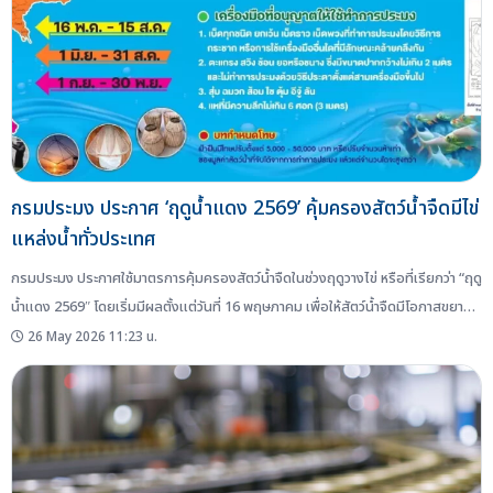
กรมประมง ประกาศ ‘ฤดูน้ำแดง 2569’ คุ้มครองสัตว์น้ำจืดมีไข่
แหล่งน้ำทั่วประเทศ
กรมประมง ประกาศใช้มาตรการคุ้มครองสัตว์น้ำจืดในช่วงฤดูวางไข่ หรือที่เรียกว่า “ฤดู
น้ำแดง 2569″ โดยเริ่มมีผลตั้งแต่วันที่ 16 พฤษภาคม เพื่อให้สัตว์น้ำจืดมีโอกาสขยาย
พันธุ์และเพิ่มจำนวนในแหล่งน้ำธรรมชาติทั่วประเทศ ฤดูน้ำแดงคืออะไร ฤดูน้ำแดง คือ
26 May 2026 11:23 น.
ช่วงต้นฤดูฝนที่ระดับน้ำในแม่น้ำ ลำคลอง และแหล่งน้ำธรรมชาติเพิ่มสูงขึ้น ทำให้น้ำมีสี
ขุ่นแดงจากตะกอนดิน ซึ่งเป็นช่วงที่ปลาน้ำจืด จำนวนมากเริ่มผสมพันธุ์ วางไข่ และ
เลี้ยงตัวอ่อน ผลศึกษาพบปลาวางไข่มากที่สุดช่วงพฤษภาคม–สิงหาคม จากการ
ประเมินผลในปี 2568...