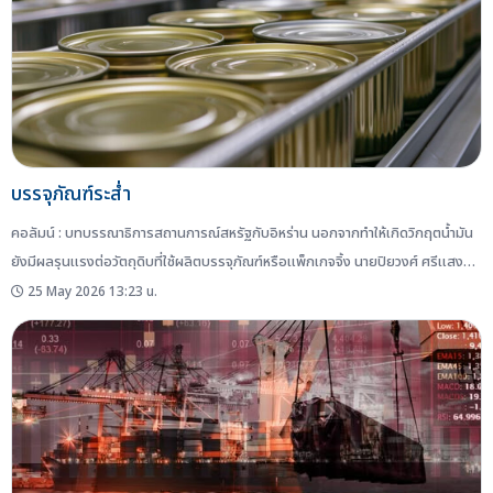
บรรจุภัณฑ์ระส่ำ
คอลัมน์ : บทบรรณาธิการสถานการณ์สหรัฐกับอิหร่าน นอกจากทำให้เกิดวิกฤตน้ำมัน
ยังมีผลรุนแรงต่อวัตถุดิบที่ใช้ผลิตบรรจุภัณฑ์หรือแพ็กเกจจิ้ง นายปิยวงศ์ ศรีแสง
นาม เลขาธิการสมาคมผู้ผลิตอาหารสำเร็จรูป (TFPA) เผยว่า ท่ามกลางแรงกดดันด้าน
25 May 2026 13:23 น.
ต้นทุนบรรจุภัณฑ์ ผู้ประกอบการอาหารหลายรายเริ่มมองหาแหล่งผลิตใหม่ โดยเฉพาะ
จากจีน เนื่องจากบางกรณีสามารถส่งมอบสินค้าได้เร็วกว่า ราคาถูกกว่า และมีความ
ยืดหยุ่นด้านการผลิตมากกว่าผู้ผลิตในประเทศ ทั้งนี้ เป็นผลมาจากผู้ผลิตบรรจุภัณฑ์ใน
ประเทศบางรายกำหนดขั้นต่ำการผลิตค่อนข้างสูง เช่น ต้องสั่งผลิตตั้งแต่...