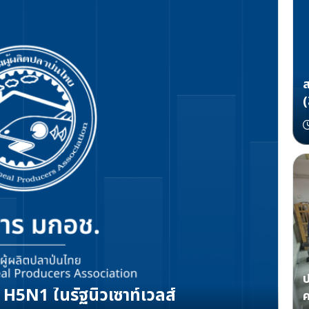
(
3
ป
 H5N1 ในรัฐนิวเซาท์เวลส์
ค