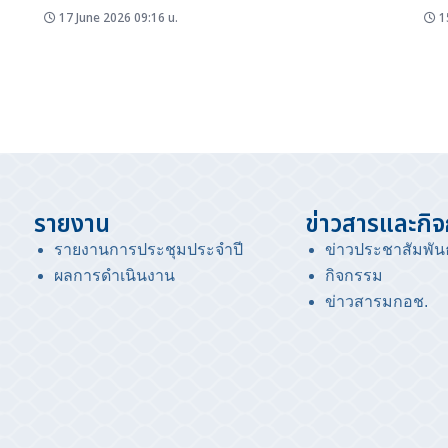
รา
รการ
ประเทศที่เพิ่มขึ้น และอัตรากำไรที่สูง ซึ่งนักวิเคราะห์คาดการณ์ว่า แนว
มิตร
17 June 2026 09:16 น.
15
โน้มการผลิตในประเทศจะเพิ่มขึ้นอย่างต่อเนื่อง โดยเมื่อเดือนเมษายน
ภาพใ
ที่ผ่านมา นายนัน-เดิร์ก มูลเดอร์ (Nan-Dirk Mulder) ผู้เชี่ยวชาญด้าน
พระ
โปรตีนสัตว์ระดับโลกของ Rabobank บริษัทการเงินจากเนเธอร์แลนฺด์
เพลแ
ระบุในการประชุม WEO Business Conference...
รายงาน
ข่าวสารและกิ
รายงานการประชุมประจำปี
ข่าวประชาสัมพันธ
ผลการดำเนินงาน
กิจกรรม
ข่าวสารมกอช
.