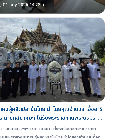
01 July 2026 14:28 น.
คมผู้ผลิตปลาป่นไทย นำโดยคุณอำนวย เอื้ออารี
ตร นายกสมาคมฯ ได้รับพระราชทานพระบรมราชา
าตให้เป็นเจ้าภาพ ในการบำเพ็ญกุศล ถวาย
ี่ 13 มิถุนายน 2569 เวลา 10.00 น. ที่พระที่นั่งดุสิตมหาปราสาท
บรมศพ สมเด็จพระนางเจ้าสิริกิติ์ พระบรม
รมมหาราชวัง สมาคมผู้ผลิตปลาป่นไทย นำโดยคุณอำนวย เอื้ออารี