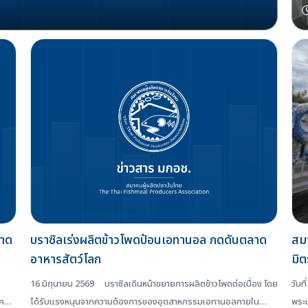
บาด
บราซิลเร่งผลิตข้าวโพดป้อนเอทานอล กดดันตลาด
สมา
อาหารสัตว์โลก
มิ
นุญ
16 มิถุนายน 2569 บราซิลเดินหน้าขยายการผลิตข้าวโพดต่อเนื่อง โดย
วันท
พระ
ค
ได้รับแรงหนุนจากความต้องการของอุตสาหกรรมเอทานอลภายใน
พระบ