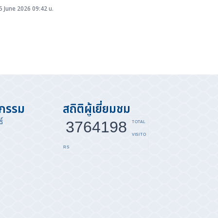
ชินีนาถ พระบรมราชชนนีพันปีหลวง
 นายกสมาคมฯ ได้รับพระราชทานพระบรมราชานุญาต ให้เป็นเจ้า
 June 2026 09:42 น.
นการบำเพ็ญกุศล ถวายพระบรมศพ สมเด็จพระนางเจ้าสิริกิติ์
บรมราชินีนาถ พระบรมราชชนนีพันปีหลวง ในการถวายภัตตาหาร
ด่พระสงฆ์...
จกรรม
สถิติผู้เยี่ยมชม
์
3764198
TOTAL
VISITO
RS