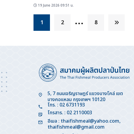
ผนวก Implementing Decision (EU) 2023/2447 เกี่ยวกับมาต
19 June 2026 09:51 น.
ฉุกเฉินในกรณีการระบาดของโรคไข้หวัดนกสายพันธุ์รุนแรงสูงใน
…
ประเทศสมาชิกบางประเทศ ใน Official Journal of...
1
2
8
5, 7 ถนนเจริญราษฎร์ แขวงบางโคล่ เขต
บางคอแหลม กรุงเทพฯ 10120
โทร. : 02 6731193
โทรสาร. : 02 2110003
อีเมล :
thaifishmeal@yahoo.com
,
thaifishmeal@gmail.com