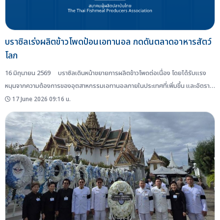
บราซิลเร่งผลิตข้าวโพดป้อนเอทานอล กดดันตลาดอาหารสัตว์
โลก
16 มิถุนายน 2569 บราซิลเดินหน้าขยายการผลิตข้าวโพดต่อเนื่อง โดยได้รับแรง
หนุนจากความต้องการของอุตสาหกรรมเอทานอลภายในประเทศที่เพิ่มขึ้น และอัตรา
กำไรที่สูง ซึ่งนักวิเคราะห์คาดการณ์ว่า แนวโน้มการผลิตในประเทศจะเพิ่มขึ้นอย่างต่อ
17 June 2026 09:16 น.
เนื่อง โดยเมื่อเดือนเมษายนที่ผ่านมา นายนัน-เดิร์ก มูลเดอร์ (Nan-Dirk Mulder)
ผู้เชี่ยวชาญด้านโปรตีนสัตว์ระดับโลกของ Rabobank บริษัทการเงินจากเนเธอร์แลนฺ
ด์ ระบุในการประชุม WEO Business Conference...