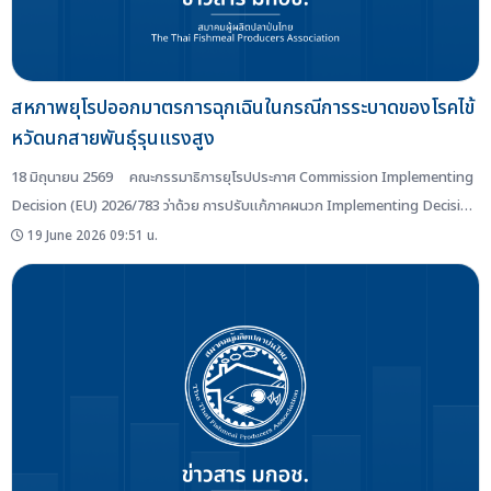
สหภาพยุโรปออกมาตรการฉุกเฉินในกรณีการระบาดของโรคไข้
หวัดนกสายพันธุ์รุนแรงสูง
18 มิถุนายน 2569 คณะกรรมาธิการยุโรปประกาศ Commission Implementing
Decision (EU) 2026/783 ว่าด้วย การปรับแก้ภาคผนวก Implementing Decision
(EU) 2023/2447 เกี่ยวกับมาตรการฉุกเฉินในกรณีการระบาดของโรคไข้หวัดนกสาย
19 June 2026 09:51 น.
พันธุ์รุนแรงสูงในประเทศสมาชิกบางประเทศ ใน Official Journal of...