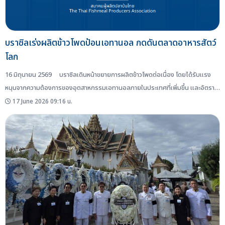
บราซิลเร่งผลิตข้าวโพดป้อนเอทานอล กดดันตลาดอาหารสัตว์
โลก
16 มิถุนายน 2569 บราซิลเดินหน้าขยายการผลิตข้าวโพดต่อเนื่อง โดยได้รับแรง
หนุนจากความต้องการของอุตสาหกรรมเอทานอลภายในประเทศที่เพิ่มขึ้น และอัตรา
กำไรที่สูง ซึ่งนักวิเคราะห์คาดการณ์ว่า แนวโน้มการผลิตในประเทศจะเพิ่มขึ้นอย่างต่อ
17 June 2026 09:16 น.
เนื่อง โดยเมื่อเดือนเมษายนที่ผ่านมา นายนัน-เดิร์ก มูลเดอร์ (Nan-Dirk Mulder)
ผู้เชี่ยวชาญด้านโปรตีนสัตว์ระดับโลกของ Rabobank บริษัทการเงินจากเนเธอร์แลนฺ
ด์ ระบุในการประชุม WEO Business Conference...