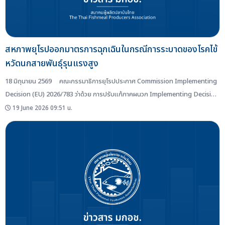
สหภาพยุโรปออกมาตรการฉุกเฉินในกรณีการระบาดของโรคไข้
หวัดนกสายพันธุ์รุนแรงสูง
18 มิถุนายน 2569 คณะกรรมาธิการยุโรปประกาศ Commission Implementing
Decision (EU) 2026/783 ว่าด้วย การปรับแก้ภาคผนวก Implementing Decision
(EU) 2023/2447 เกี่ยวกับมาตรการฉุกเฉินในกรณีการระบาดของโรคไข้หวัดนกสาย
19 June 2026 09:51 น.
พันธุ์รุนแรงสูงในประเทศสมาชิกบางประเทศ ใน Official Journal of...