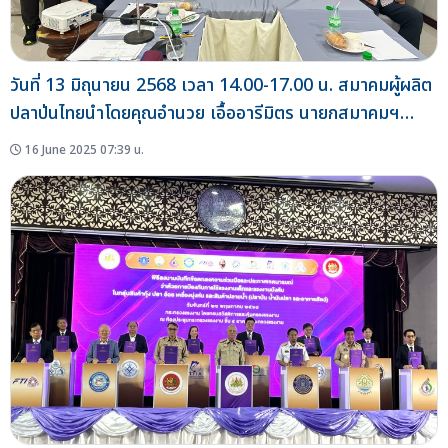
วันที่ 13 มิถุนายน 2568 เวลา 14.00-17.00 น. สมาคมผู้ผลิต
ปลาป่นไทยนำโดยคุณอำนวย เอื้ออารีมิตร นายกสมาคมฯ
ประชุมคณะกรรมการบริหารสมาคมฯสัญจรร่วมสมาชิก ครั้งที่
16 June 2025 07:39 น.
3/2568 ณ ห้องจันทร์กระพ้อ โรงแรมเฮอริเทจ แกรนด์ คอน
เวนชั่น จังหวัดระนอง