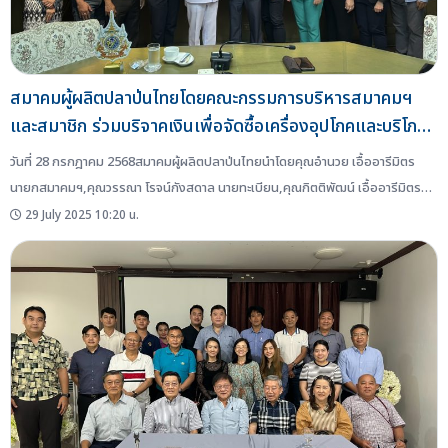
สมาคมผู้ผลิตปลาป่นไทยโดยคณะกรรมการบริหารสมาคมฯ
และสมาชิก ร่วมบริจาคเงินเพื่อจัดซื้อเครื่องอุปโภคและบริโภค
ช่วยเหลือผู้อพยพที่ศูนย์พักพิงชายแดน ที่ได้รับผลกระทบจาก
วันที่ 28 กรกฎาคม 2568สมาคมผู้ผลิตปลาป่นไทยนำโดยคุณอำนวย เอื้ออารีมิตร
เหตุการณ์ไม่สงบ ไทย-กัมพูชา
นายกสมาคมฯ,คุณวรรณา โรจน์กังสดาล นายทะเบียน,คุณกิตติพัฒน์ เอื้ออารีมิตร
กรรมการกลาง พร้อมด้วยผู้จัดการสมาคมฯ เข้ามอบเงินบริจาคจำนวน 235,000.00
29 July 2025 10:20 น.
บาท ปลากระป๋องมูลค่า 20,000.00 บาท ให้กับท่านบัญชา สุขแก้ว อธิบดีกรมประมง...