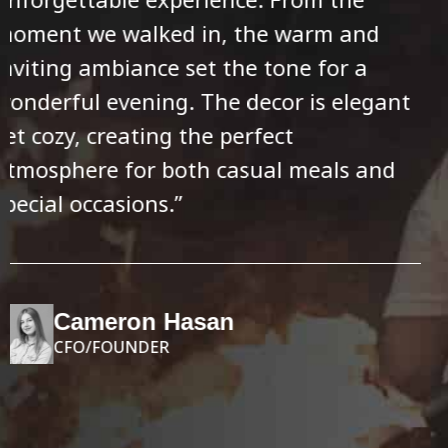
orgettable experience. From the
un
ent we walked in, the warm and
mo
iting ambiance set the tone for a
in
derful evening. The decor is elegant
wo
 cozy, creating the perfect
ye
osphere for both casual meals and
at
cial occasions.”
sp
Cameron Hasan
CFO/FOUNDER