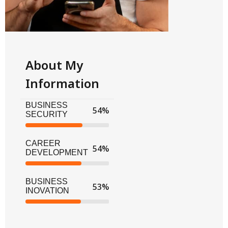
About My
Information
BUSINESS
61
%
SECURITY
CAREER
60
%
DEVELOPMENT
BUSINESS
60
%
INOVATION