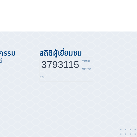
จกรรม
สถิติผู้เยี่ยมชม
์
3793115
TOTAL
VISITO
RS