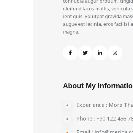
connubia augur protium, tingid 
eleifend lacus mollis, vehicula
ient quis. Volutpat gravida mas
augue est lacinia, eros facilisi
magna.
About My Informati
Experience :
More Tha
Phone :
+90 122 456 7
Email :
info@merida.