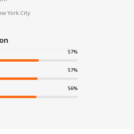
ew York City
ion
68
%
68
%
67
%