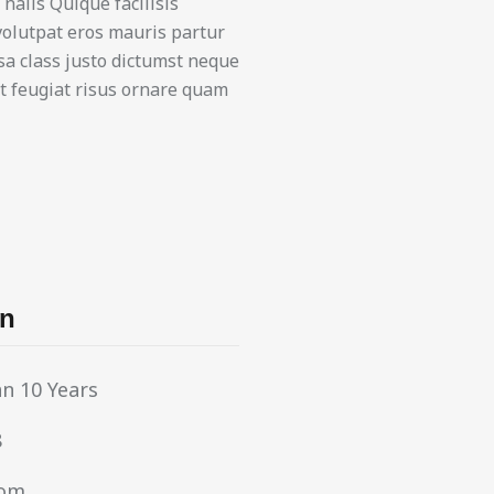
nails Quique facilisis
 volutpat eros mauris partur
sa class justo dictumst neque
 at feugiat risus ornare quam
on
n 10 Years
8
com