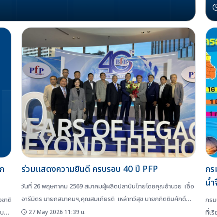
ัก
ร่วมแสดงความยินดี ครบรอบ 40 ปี PFP
กรม
น้ำ
วันที่ 26 พฤษภาคม 2569 สมาคมผู้ผลิตปลาป่นไทยโดยคุณอำนวย เอื้อ
อารีมิตร นายกสมาคมฯ,คุณสมเกียรติ เหล่าทวีสุข นายกกิตติมศักดิ์
ชาติ
กรมป
สมาคมฯ,คุณสงวนศักดิ์ อัครวรินทร์ชัย นายกกิตติมศักดิ์สมาคมฯ
อบ
27 May 2026 11:39 น.
ที่เ