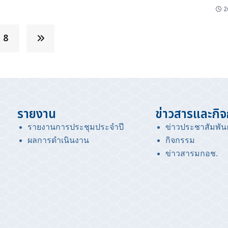
พร้อมด้วยคณะกรรมการบริหารสมาคมฯ ร่วมแสดงความยินดีกับคุณทวี
มัย
ให้ส
2
ปิยะพัฒนา ที่ปรึกษากิตติมศักดิ์สมาคมฯ ในโอกาสงานเฉลิมฉลอง ครบ
ประเ
รอบ 40 ปี PFP ...
แม่น
8
ตะกอ
เลี้
จากก
รายงาน
ข่าวสารและกิ
รายงานการประชุมประจำปี
ข่าวประชาสัมพันธ
ผลการดำเนินงาน
กิจกรรม
ข่าวสารมกอช
.