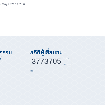
ัตว์น้ำจืดมีโอกาสขยายพันธุ์และเพิ่มจำนวนในแหล่งน้ำธรรมชาติทั่ว
6 May 2026 11:23 น.
ทศ ฤดูน้ำแดงคืออะไร ฤดูน้ำแดง คือช่วงต้นฤดูฝนที่ระดับน้ำใน
้ำ ลำคลอง และแหล่งน้ำธรรมชาติเพิ่มสูงขึ้น ทำให้น้ำมีสีขุ่นแดงจาก
นดิน ซึ่งเป็นช่วงที่ปลาน้ำจืด จำนวนมากเริ่มผสมพันธุ์ วางไข่ และ
ยงตัวอ่อน ผลศึกษาพบปลาวางไข่มากที่สุดช่วงพฤษภาคม–สิงหาคม
ารประเมินผลในปี 2568...
จกรรม
สถิติผู้เยี่ยมชม
์
3773705
TOTAL
VISITO
RS