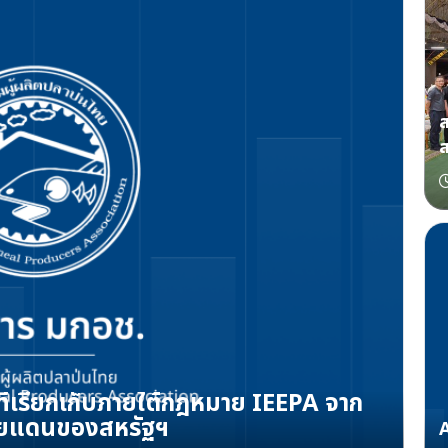
ส
ที่เรียกเก็บภายใต้กฎหมาย IEEPA จาก
ายแดนของสหรัฐฯ
A