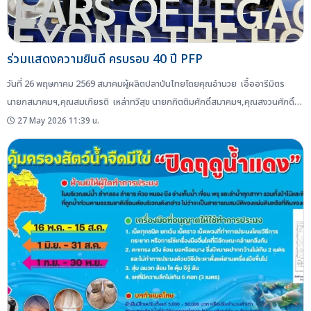
ร่วมแสดงความยินดี ครบรอบ 40 ปี PFP
วันที่ 26 พฤษภาคม 2569 สมาคมผู้ผลิตปลาป่นไทยโดยคุณอำนวย เอื้ออารีมิตร
นายกสมาคมฯ,คุณสมเกียรติ เหล่าทวีสุข นายกกิตติมศักดิ์สมาคมฯ,คุณสงวนศักดิ์
อัครวรินทร์ชัย นายกกิตติมศักดิ์สมาคมฯ พร้อมด้วยคณะกรรมการบริหารสมาคมฯ
27 May 2026 11:39 น.
ร่วมแสดงความยินดีกับคุณทวี ปิยะพัฒนา ที่ปรึกษากิตติมศักดิ์สมาคมฯ ในโอกาสงาน
เฉลิมฉลอง ครบรอบ 40 ปี PFP ...