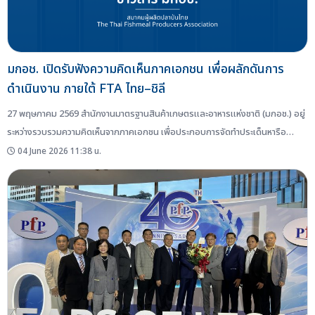
มกอช. เปิดรับฟังความคิดเห็นภาคเอกชน เพื่อผลักดันการ
ดำเนินงาน ภายใต้ FTA ไทย–ชิลี
27 พฤษภาคม 2569 สำนักงานมาตรฐานสินค้าเกษตรและอาหารแห่งชาติ (มกอช.) อยู่
ระหว่างรวบรวมความคิดเห็นจากภาคเอกชน เพื่อประกอบการจัดทำประเด็นหารือ
สำหรับการประชุมคณะกรรมการด้านสุขอนามัยและสุขอนามัยพืช หรือ Committee
04 June 2026 11:38 น.
on Sanitary and Phytosanitary Measures (Committee on SPS) ภายใต้
ความตกลงการค้าเสรีไทย–ชิลี ครั้งที่ 6...