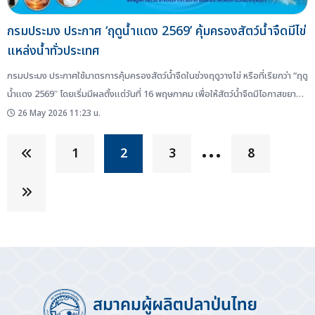
กรมประมง ประกาศ ‘ฤดูน้ำแดง 2569’ คุ้มครองสัตว์น้ำจืดมีไข่
แหล่งน้ำทั่วประเทศ
กรมประมง ประกาศใช้มาตรการคุ้มครองสัตว์น้ำจืดในช่วงฤดูวางไข่ หรือที่เรียกว่า “ฤดู
น้ำแดง 2569″ โดยเริ่มมีผลตั้งแต่วันที่ 16 พฤษภาคม เพื่อให้สัตว์น้ำจืดมีโอกาสขยาย
พันธุ์และเพิ่มจำนวนในแหล่งน้ำธรรมชาติทั่วประเทศ ฤดูน้ำแดงคืออะไร ฤดูน้ำแดง คือ
26 May 2026 11:23 น.
ช่วงต้นฤดูฝนที่ระดับน้ำในแม่น้ำ ลำคลอง และแหล่งน้ำธรรมชาติเพิ่มสูงขึ้น ทำให้น้ำมีสี
…
ขุ่นแดงจากตะกอนดิน ซึ่งเป็นช่วงที่ปลาน้ำจืด จำนวนมากเริ่มผสมพันธุ์ วางไข่ และ
1
2
3
8
เลี้ยงตัวอ่อน ผลศึกษาพบปลาวางไข่มากที่สุดช่วงพฤษภาคม–สิงหาคม จากการ
ประเมินผลในปี 2568...