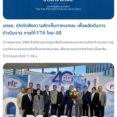
มกอช. เปิดรับฟังความคิดเห็นภาคเอกชน เพื่อผลักดันการ
ดำเนินงาน ภายใต้ FTA ไทย–ชิลี
27 พฤษภาคม 2569 สำนักงานมาตรฐานสินค้าเกษตรและอาหารแห่งชาติ (มกอช.) อยู่
ระหว่างรวบรวมความคิดเห็นจากภาคเอกชน เพื่อประกอบการจัดทำประเด็นหารือ
สำหรับการประชุมคณะกรรมการด้านสุขอนามัยและสุขอนามัยพืช หรือ Committee
04 June 2026 11:38 น.
on Sanitary and Phytosanitary Measures (Committee on SPS) ภายใต้
ความตกลงการค้าเสรีไทย–ชิลี ครั้งที่ 6...