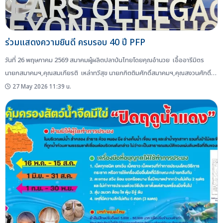
ร่วมแสดงความยินดี ครบรอบ 40 ปี PFP
วันที่ 26 พฤษภาคม 2569 สมาคมผู้ผลิตปลาป่นไทยโดยคุณอำนวย เอื้ออารีมิตร
นายกสมาคมฯ,คุณสมเกียรติ เหล่าทวีสุข นายกกิตติมศักดิ์สมาคมฯ,คุณสงวนศักดิ์
อัครวรินทร์ชัย นายกกิตติมศักดิ์สมาคมฯ พร้อมด้วยคณะกรรมการบริหารสมาคมฯ
27 May 2026 11:39 น.
ร่วมแสดงความยินดีกับคุณทวี ปิยะพัฒนา ที่ปรึกษากิตติมศักดิ์สมาคมฯ ในโอกาสงาน
เฉลิมฉลอง ครบรอบ 40 ปี PFP ...