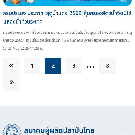
กรมประมง ประกาศ ‘ฤดูน้ำแดง 2569’ คุ้มครองสัตว์น้ำจืดมีไข่
แหล่งน้ำทั่วประเทศ
กรมประมง ประกาศใช้มาตรการคุ้มครองสัตว์น้ำจืดในช่วงฤดูวางไข่ หรือที่เรียกว่า “ฤดู
น้ำแดง 2569″ โดยเริ่มมีผลตั้งแต่วันที่ 16 พฤษภาคม เพื่อให้สัตว์น้ำจืดมีโอกาสขยาย
พันธุ์และเพิ่มจำนวนในแหล่งน้ำธรรมชาติทั่วประเทศ ฤดูน้ำแดงคืออะไร ฤดูน้ำแดง คือ
26 May 2026 11:23 น.
ช่วงต้นฤดูฝนที่ระดับน้ำในแม่น้ำ ลำคลอง และแหล่งน้ำธรรมชาติเพิ่มสูงขึ้น ทำให้น้ำมีสี
…
ขุ่นแดงจากตะกอนดิน ซึ่งเป็นช่วงที่ปลาน้ำจืด จำนวนมากเริ่มผสมพันธุ์ วางไข่ และ
1
2
3
8
เลี้ยงตัวอ่อน ผลศึกษาพบปลาวางไข่มากที่สุดช่วงพฤษภาคม–สิงหาคม จากการ
ประเมินผลในปี 2568...