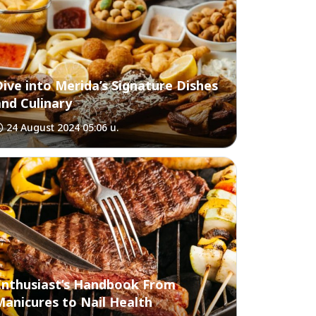
Dive into Merida’s Signature Dishes
and Culinary
24 August 2024 05:06 น.
Enthusiast’s Handbook From
Manicures to Nail Health