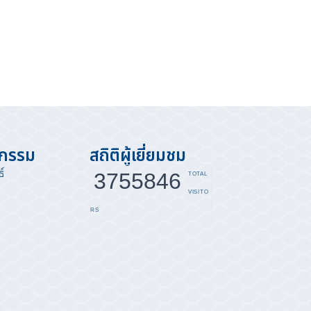
จกรรม
สถิติผู้เยี่ยมชม
์
3755846
TOTAL
VISITO
RS