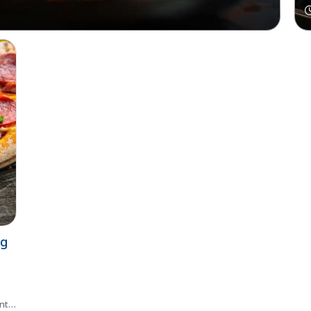
ng
nt